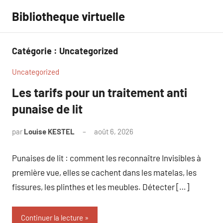
Aller
Bibliotheque virtuelle
au
contenu
Catégorie :
Uncategorized
Uncategorized
Les tarifs pour un traitement anti
punaise de lit
par
Louise KESTEL
août 6, 2026
Aucun
commentaire
Punaises de lit : comment les reconnaître Invisibles à
première vue, elles se cachent dans les matelas, les
fissures, les plinthes et les meubles. Détecter […]
Continuer la lecture