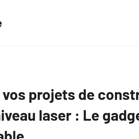
e
 vos projets de const
iveau laser : Le gadg
able