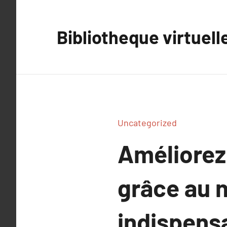
Aller
au
Bibliotheque virtuell
contenu
Uncategorized
Améliorez
grâce au n
indispens