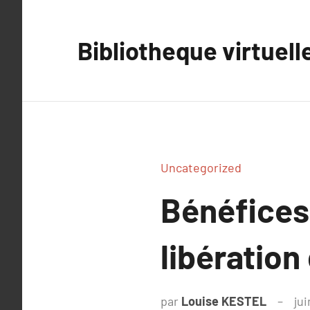
Aller
au
Bibliotheque virtuell
contenu
Uncategorized
Bénéfices 
libératio
par
Louise KESTEL
jui