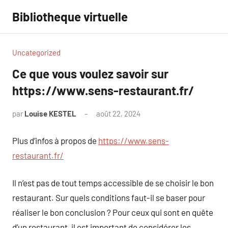
Aller
Bibliotheque virtuelle
au
contenu
Uncategorized
Ce que vous voulez savoir sur
https://www.sens-restaurant.fr/
par
Louise KESTEL
août 22, 2024
Aucun
commentaire
Plus d’infos à propos de
https://www.sens-
restaurant.fr/
Il n’est pas de tout temps accessible de se choisir le bon
restaurant. Sur quels conditions faut-il se baser pour
réaliser le bon conclusion ? Pour ceux qui sont en quête
d’un restaurant, il est important de considérer les