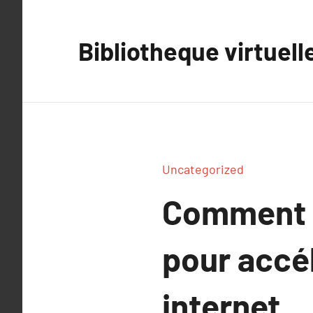
Aller
au
Bibliotheque virtuell
contenu
Uncategorized
Comment c
pour accél
internet