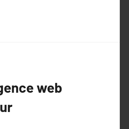
agence web
sur