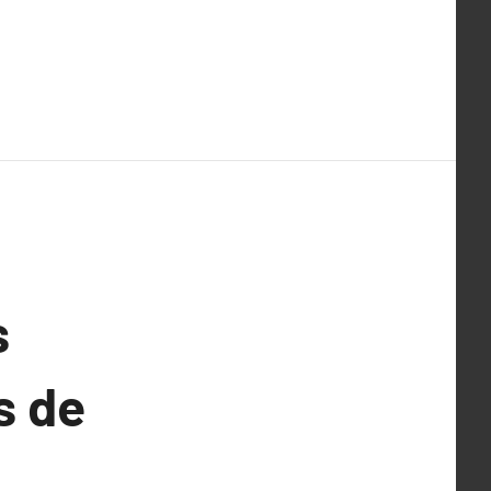
s
s de