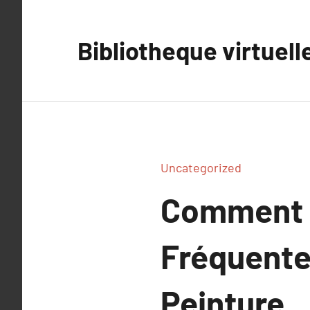
Aller
au
Bibliotheque virtuell
contenu
Uncategorized
Comment 
Fréquente
Peinture