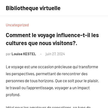
Aller
Bibliotheque virtuelle
au
contenu
Uncategorized
Comment le voyage influence-t-il les
cultures que nous visitons?.
par
Louise KESTEL
juin 27, 2024
Aucun
commentaire
Le voyage est une occasion précieuse qui transforme
les perspectives, permettant de rencontrer des
personnes de tous horizons. Que ce soit pour le plaisir,
le travail ou l’apprentissage, voyager a un impact
profond.
Idéal pour les amateurs de sensations, ce type de