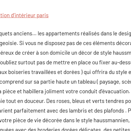
commentaire
ion d’intérieur paris
quets anciens… les appartements réalisés dans le des
geoisie. Si vous ne disposez pas de ces éléments décora
néreux de créer à son domicile un décor de style hauss
oubliez surtout pas de mettre en place ou fixer au-des
x boiseries travaillées et dorées ) qui offrira du style e
 comprend sur sa partie haute un tableau ( paysage, scè
 pièce et habillera joliment votre conduit d’évacuation.
e tout en douceur. Des roses, bleus et verts tendres p
arient parfaitement avec des lambris et des plafonds . P
 à votre pièce de vie décorée dans le style haussmannien
quées avec des broderies dorées délicates, des petites 