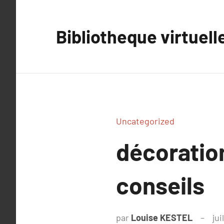
Aller
au
Bibliotheque virtuell
contenu
Uncategorized
décoration
conseils
par
Louise KESTEL
jui