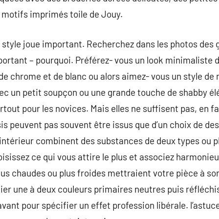
 motifs imprimés toile de Jouy.
 style joue important. Recherchez dans les photos des 
mportant – pourquoi. Préférez- vous un look minimaliste 
e chrome et de blanc ou alors aimez- vous un style d
vec un petit soupçon ou une grande touche de shabby él
out pour les novices. Mais elles ne suffisent pas, en fa
ssis peuvent pas souvent être issus que d’un choix de de
’intérieur combinent des substances de deux types ou p
oisissez ce qui vous attire le plus et associez harmoni
lus chaudes ou plus froides mettraient votre pièce à so
r une à deux couleurs primaires neutres puis réfléchis
ant pour spécifier un effet profession libérale. l’astuce