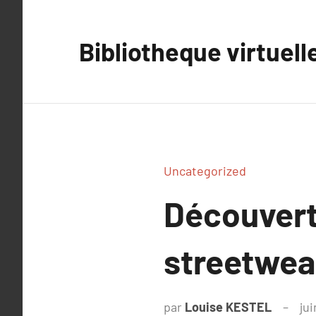
Aller
au
Bibliotheque virtuell
contenu
Uncategorized
Découvert
streetwear
par
Louise KESTEL
jui