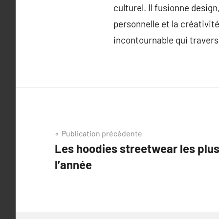
culturel. Il fusionne desig
personnelle et la créativi
incontournable qui travers
Navigation
Publication précédente
Les hoodies streetwear les plu
de
l’année
l’article