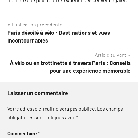
manière que peu d’autres expériences peuvent égaler.
Navigation
Publication précédente
Paris dévoilé à vélo : Destinations et vues
de
incontournables
l’article
Article suivant
À vélo ou en trottinette à travers Paris : Conseils
pour une expérience mémorable
Laisser un commentaire
Votre adresse e-mail ne sera pas publiée.
Les champs
obligatoires sont indiqués avec
*
Commentaire
*