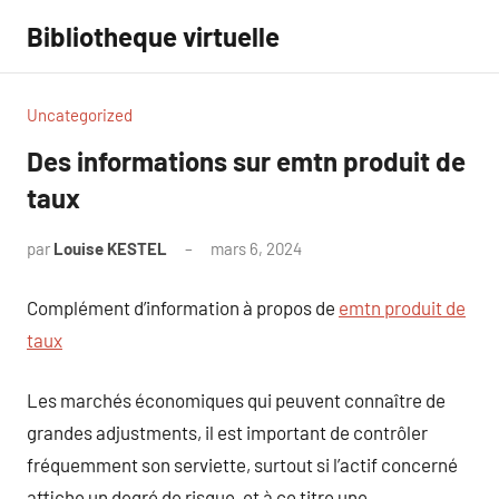
Aller
Bibliotheque virtuelle
au
contenu
Uncategorized
Des informations sur emtn produit de
taux
par
Louise KESTEL
mars 6, 2024
Aucun
commentaire
Complément d’information à propos de
emtn produit de
taux
Les marchés économiques qui peuvent connaître de
grandes adjustments, il est important de contrôler
fréquemment son serviette, surtout si l’actif concerné
affiche un degré de risque, et à ce titre une