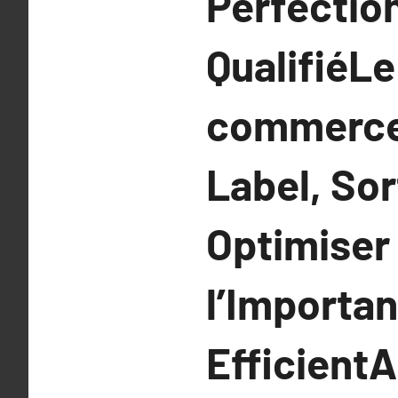
Perfectio
QualifiéLe
commerce 
Label, Sor
Optimiser 
l’Importa
Efficient