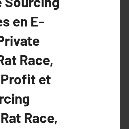
e Sourcing
ès en E-
Private
Rat Race,
Profit et
rcing
 Rat Race,