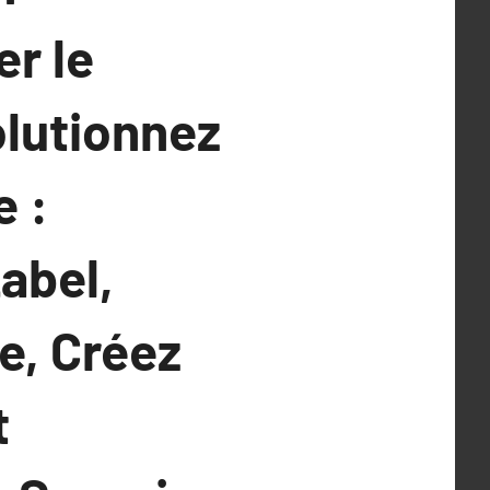
er le
olutionnez
 :
abel,
e, Créez
t