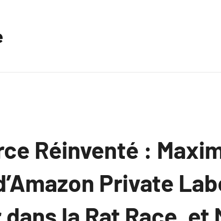
e
e Réinventé : Maximi
d’Amazon Private Lab
dans la Rat Race, et 