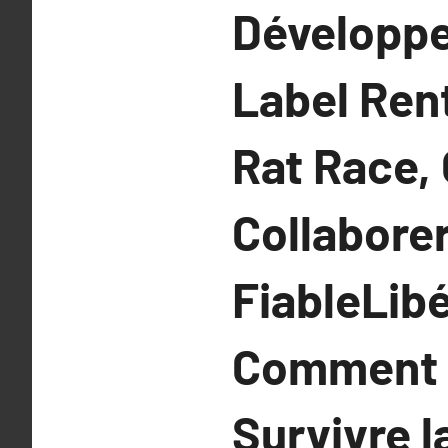
Développe
Label Rent
Rat Race,
Collabore
FiableLib
Comment U
Survivre l