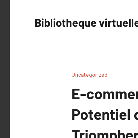
Aller
au
Bibliotheque virtuell
contenu
Uncategorized
E-commerc
Potentiel 
Triompher 