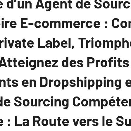
se d’un Agent de Sour
ire E-commerce : Con
ivate Label, Triomph
Atteignez des Profits
ts en Dropshipping et
de Sourcing Compéte
: La Route vers le S