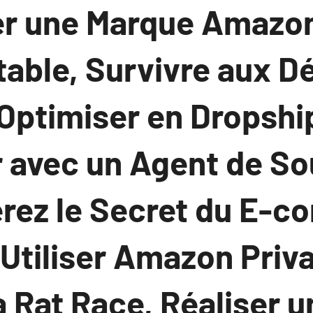
r une Marque Amazon
able, Survivre aux Dé
 Optimiser en Dropshi
r avec un Agent de So
érez le Secret du E-c
tiliser Amazon Priva
a Rat Race, Réaliser u