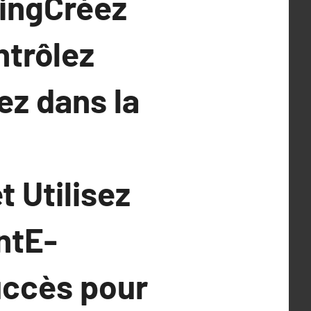
cingCréez
trôlez
ez dans la
 Utilisez
ntE-
uccès pour