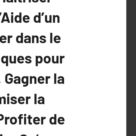
’Aide d’un
r dans le
ques pour
 Gagner la
iser la
Profiter de