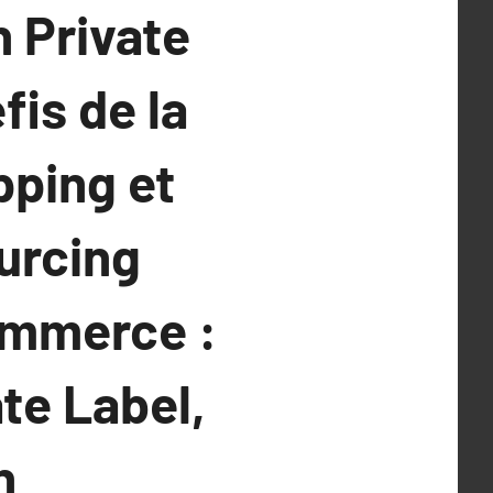
 Private
fis de la
pping et
urcing
ommerce :
te Label,
n