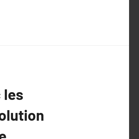
 les
olution
e,