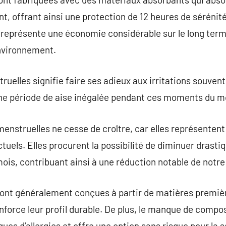
, offrant ainsi une protection de 12 heures de sérénité.
ui représente une économie considérable sur le long term
nvironnement.
ruelles signifie faire ses adieux aux irritations souven
ne période de aise inégalée pendant ces moments du m
 menstruelles ne cesse de croître, car elles représenten
tuels. Elles procurent la possibilité de diminuer drasti
ois, contribuant ainsi à une réduction notable de notr
 sont généralement conçues à partir de matières premiè
enforce leur profil durable. De plus, le manque de compo
ues d’allergies et offre une option sans risque pour la s