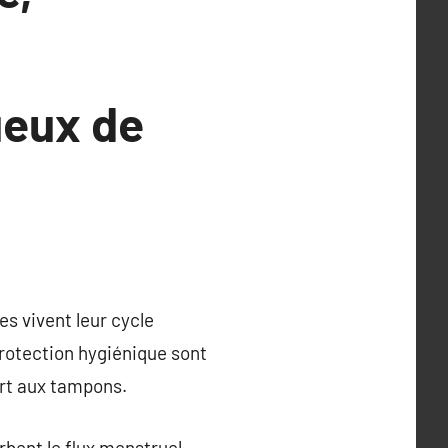
ueux de
s vivent leur cycle
rotection hygiénique sont
ort aux tampons.
bent le flux menstruel