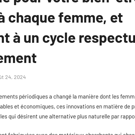
à chaque femme, et
nt à un cycle respect
nement
ût 24, 2024
Aucun
commentaire
ments périodiques a changé la manière dont les femme
rables et économiques, ces innovations en matière de p
les qui désirent une alternative plus naturelle par rapp
ont fabriquées avec des matériaux absorbants qui absor