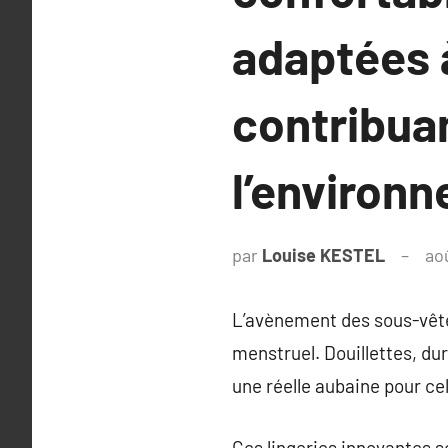
adaptées 
contribua
l’environ
par
Louise KESTEL
ao
L’avènement des sous-vête
menstruel. Douillettes, du
une réelle aubaine pour cel
Ces lingeries innovantes s