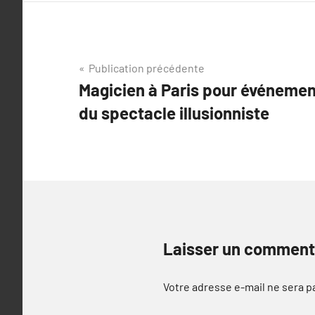
Navigation
Publication précédente
Magicien à Paris pour événement
de
du spectacle illusionniste
l’article
Laisser un comment
Votre adresse e-mail ne sera p