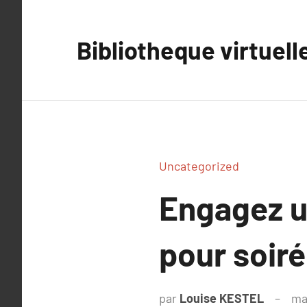
Aller
au
Bibliotheque virtuell
contenu
Uncategorized
Engagez un
pour soiré
par
Louise KESTEL
ma