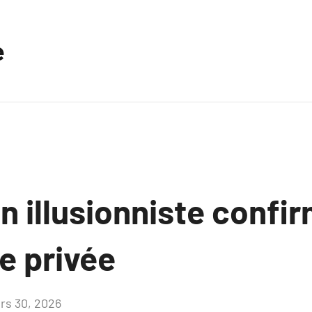
e
 illusionniste confir
e privée
rs 30, 2026
Aucun