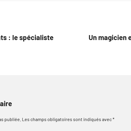
s : le spécialiste
Un magicien e
aire
as publiée.
Les champs obligatoires sont indiqués avec
*