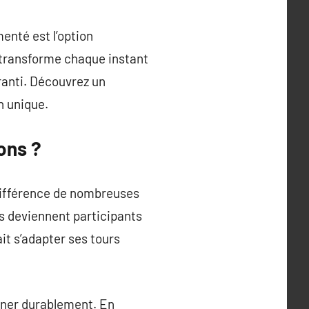
enté est l’option
l transforme chaque instant
aranti. Découvrez un
n unique.
ons ?
 différence de nombreuses
s deviennent participants
ait s’adapter ses tours
onner durablement. En