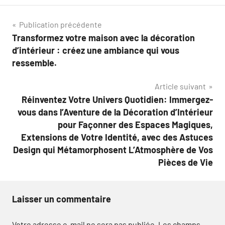
Navigation
Publication précédente
Transformez votre maison avec la décoration
de
d’intérieur : créez une ambiance qui vous
l’article
ressemble.
Article suivant
Réinventez Votre Univers Quotidien: Immergez-
vous dans l’Aventure de la Décoration d’Intérieur
pour Façonner des Espaces Magiques,
Extensions de Votre Identité, avec des Astuces
Design qui Métamorphosent L’Atmosphère de Vos
Pièces de Vie
Laisser un commentaire
Votre adresse e-mail ne sera pas publiée.
Les champs