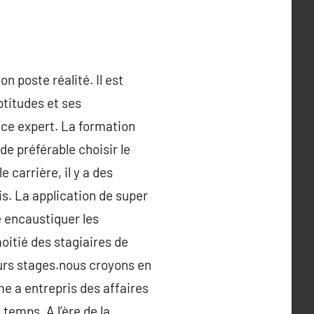
n poste réalité. Il est
ptitudes et ses
nce expert. La formation
 de préférable choisir le
 carrière, il y a des
s. La application de super
de encaustiquer les
oitié des stagiaires de
eurs stages.nous croyons en
me a entrepris des affaires
temps. A l’ère de la