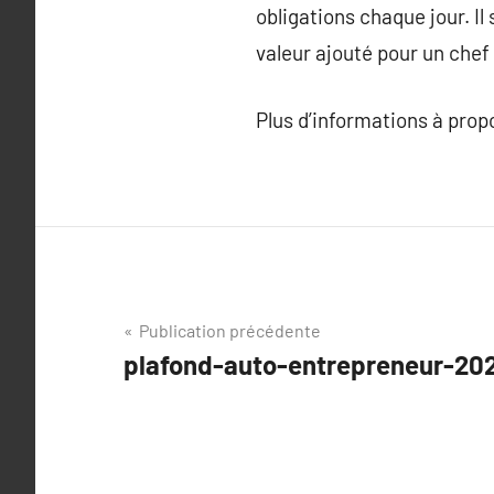
obligations chaque jour. I
valeur ajouté pour un chef
Plus d’informations à pro
Navigation
Publication précédente
plafond-auto-entrepreneur-202
de
l’article