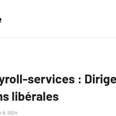
e
roll-services : Dirig
s libérales
n 9, 2024
Aucun