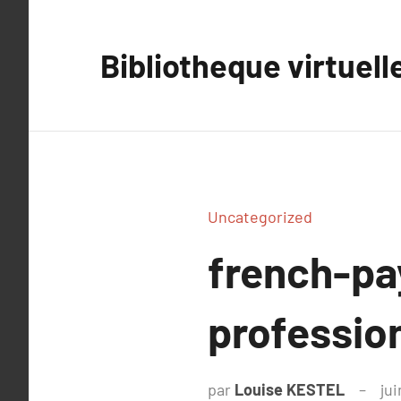
Aller
au
Bibliotheque virtuell
contenu
Uncategorized
french-pay
profession
par
Louise KESTEL
jui