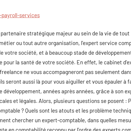
commentaire
-payroll-services
partenaire stratégique majeur au sein de la vie de tou
métier ou tout autre organisation, l’expert service comp
 de votre société, et à beaucoup stade de développemen
e pour la santé de votre société. En effet, le cabinet d’
é freelance ne vous accompagneront pas seulement dans
ls seront aussi là pour vous aiguiller et vous épauler à f
 développement, années après années, grâce à son exp
ales et légales. Alors, plusieurs questions se posent : P
omptable ? Quels sont les atouts et les problème techni
oment chercher un expert-comptable, dans quelles mes
te en comptabilité reconnu par l’ordre des experts co