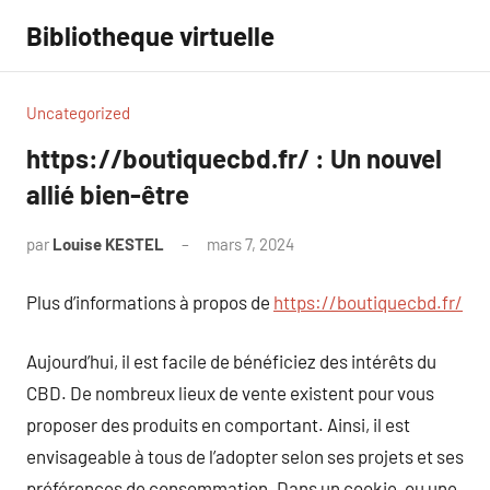
Aller
Bibliotheque virtuelle
au
contenu
Uncategorized
https://boutiquecbd.fr/ : Un nouvel
allié bien-être
par
Louise KESTEL
mars 7, 2024
Aucun
commentaire
Plus d’informations à propos de
https://boutiquecbd.fr/
Aujourd’hui, il est facile de bénéficiez des intérêts du
CBD. De nombreux lieux de vente existent pour vous
proposer des produits en comportant. Ainsi, il est
envisageable à tous de l’adopter selon ses projets et ses
préférences de consommation. Dans un cookie, ou une