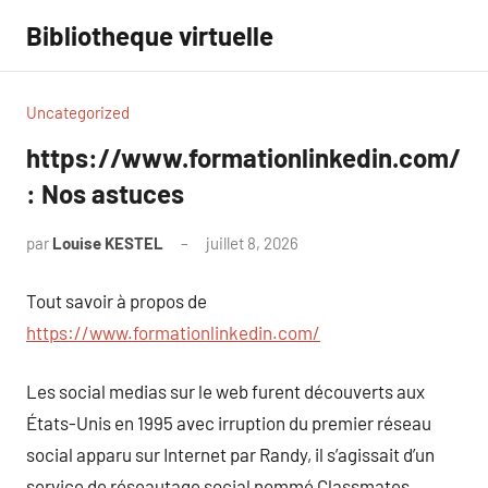
Aller
Bibliotheque virtuelle
au
contenu
Uncategorized
https://www.formationlinkedin.com/
: Nos astuces
par
Louise KESTEL
juillet 8, 2026
Aucun
commentaire
Tout savoir à propos de
https://www.formationlinkedin.com/
Les social medias sur le web furent découverts aux
États-Unis en 1995 avec irruption du premier réseau
social apparu sur Internet par Randy, il s’agissait d’un
service de réseautage social nommé Classmates.