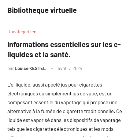
Aller
Bibliotheque virtuelle
au
contenu
Uncategorized
Informations essentielles sur les e-
liquides et la santé.
par
Louise KESTEL
avril 17, 2024
Aucun
commentaire
L’e-liquide, aussi appelé jus pour cigarettes
électroniques ou simplement jus de vape, est un
composant essentiel du vapotage qui propose une
alternative à la fumée de cigarette traditionnelle. Ce
liquide est vaporisé dans les dispositifs de vapotage
tels que les cigarettes électroniques et les mods,