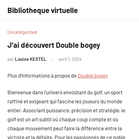
Aller
Bibliotheque virtuelle
au
contenu
Uncategorized
J’ai découvert Double bogey
par
Louise KESTEL
avril 1, 2024
Aucun
commentaire
Plus d’informations à propos de
Double bogey
Bienvenue dans l’univers envoûtant du golf, un sport
raffiné et exigeant qui fascine les joueurs du monde
entier. Associant puissance, précision et stratégie, le
golf est un art subtil où chaque coup compte et où
chaque mouvement peut faire la différence entre la
victoire et la défaite. Pour les passionnés de ce noble