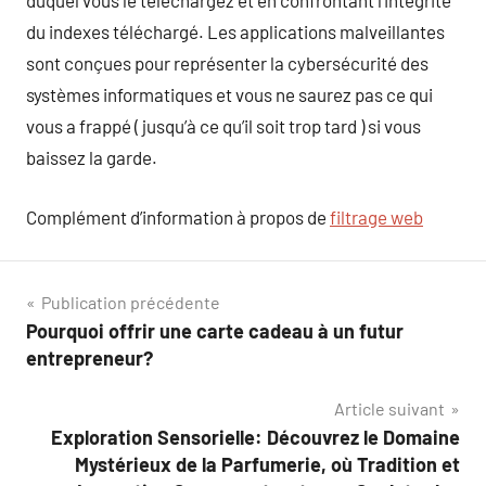
duquel vous le téléchargez et en confrontant l’intégrité
du indexes téléchargé. Les applications malveillantes
sont conçues pour représenter la cybersécurité des
systèmes informatiques et vous ne saurez pas ce qui
vous a frappé ( jusqu’à ce qu’il soit trop tard ) si vous
baissez la garde.
Complément d’information à propos de
filtrage web
Navigation
Publication précédente
Pourquoi offrir une carte cadeau à un futur
de
entrepreneur?
l’article
Article suivant
Exploration Sensorielle: Découvrez le Domaine
Mystérieux de la Parfumerie, où Tradition et