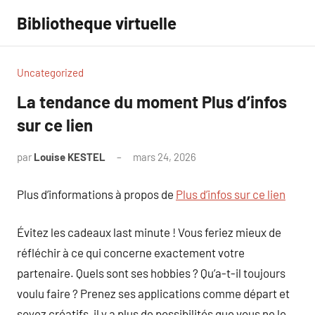
Aller
Bibliotheque virtuelle
au
contenu
Uncategorized
La tendance du moment Plus d’infos
sur ce lien
par
Louise KESTEL
mars 24, 2026
Aucun
commentaire
Plus d’informations à propos de
Plus d’infos sur ce lien
Évitez les cadeaux last minute ! Vous feriez mieux de
réfléchir à ce qui concerne exactement votre
partenaire. Quels sont ses hobbies ? Qu’a-t-il toujours
voulu faire ? Prenez ses applications comme départ et
soyez créatifs, il y a plus de possibilités que vous ne le