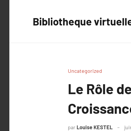
Aller
au
Bibliotheque virtuell
contenu
Uncategorized
Le Rôle d
Croissanc
par
Louise KESTEL
jui