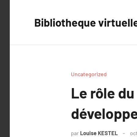
Aller
au
Bibliotheque virtuell
contenu
Uncategorized
Le rôle du
développe
par
Louise KESTEL
oc