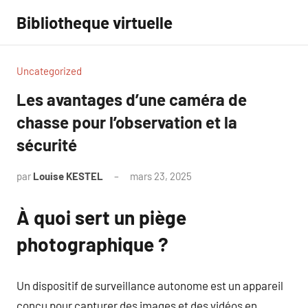
Aller
Bibliotheque virtuelle
au
contenu
Uncategorized
Les avantages d’une caméra de
chasse pour l’observation et la
sécurité
par
Louise KESTEL
mars 23, 2025
Aucun
commentaire
À quoi sert un piège
photographique ?
Un dispositif de surveillance autonome est un appareil
conçu pour capturer des images et des vidéos en