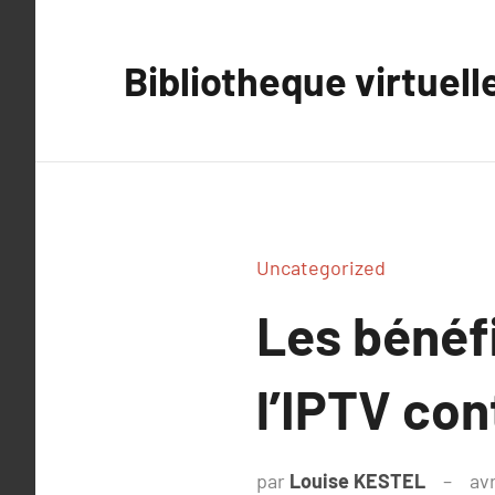
Aller
au
Bibliotheque virtuell
contenu
Uncategorized
Les bénéfi
l’IPTV con
par
Louise KESTEL
avr