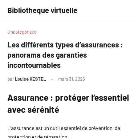
Aller
Bibliotheque virtuelle
au
contenu
Uncategorized
Les différents types d’assurances :
panorama des garanties
incontournables
par
Louise KESTEL
mars 31, 2026
Aucun
commentaire
Assurance : protéger l’essentiel
avec sérénité
L’assurance est un outil essentiel de prévention, de
protection et de réparation.