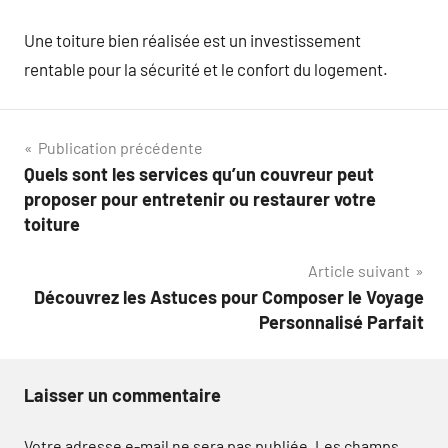
Une toiture bien réalisée est un investissement
rentable pour la sécurité et le confort du logement.
Navigation
Publication précédente
Quels sont les services qu’un couvreur peut
de
proposer pour entretenir ou restaurer votre
l’article
toiture
Article suivant
Découvrez les Astuces pour Composer le Voyage
Personnalisé Parfait
Laisser un commentaire
Votre adresse e-mail ne sera pas publiée.
Les champs