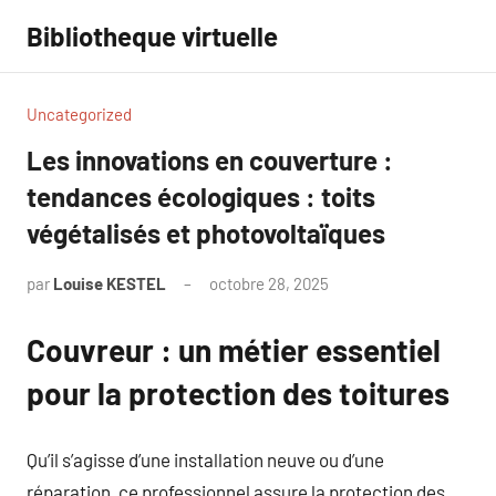
Aller
Bibliotheque virtuelle
au
contenu
Uncategorized
Les innovations en couverture :
tendances écologiques : toits
végétalisés et photovoltaïques
par
Louise KESTEL
octobre 28, 2025
Aucun
commentaire
Couvreur : un métier essentiel
pour la protection des toitures
Qu’il s’agisse d’une installation neuve ou d’une
réparation, ce professionnel assure la protection des