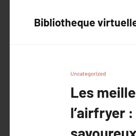
Aller
au
Bibliotheque virtuell
contenu
Uncategorized
Les meille
l’airfryer
savoureux