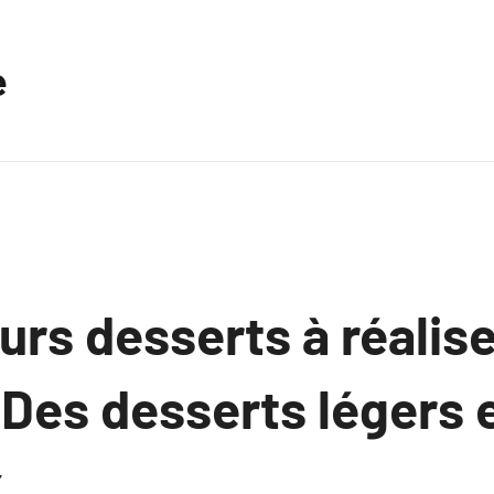
e
urs desserts à réalis
 : Des desserts légers 
.