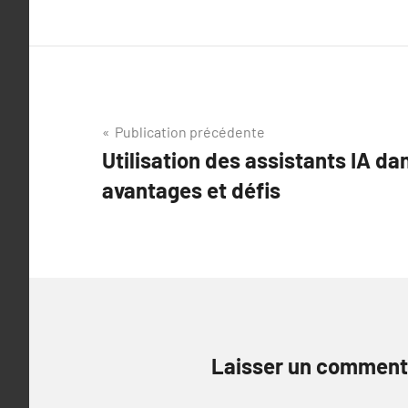
Navigation
Publication précédente
Utilisation des assistants IA da
de
avantages et défis
l’article
Laisser un comment