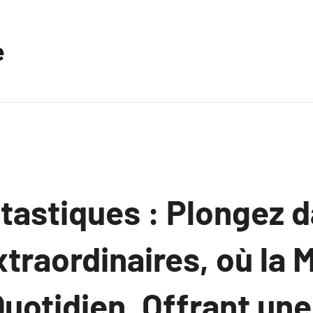
e
ntastiques : Plongez 
traordinaires, où la 
Quotidien, Offrant un