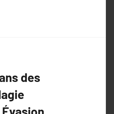
dans des
Magie
e Évasion