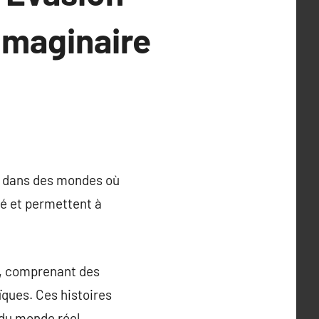
Imaginaire
rs dans des mondes où
té et permettent à
le, comprenant des
ïques. Ces histoires
 du monde réel.