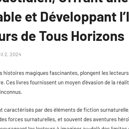
ble et Développant l’
urs de Tous Horizons
il 2, 2024
Aucun
commentaire
es histoires magiques fascinantes, plongent les lecteu
e. Ces livres fournissent un moyen d’évasion de la réali
 inconnus.
nt caractérisés par des éléments de fiction surnaturel
es forces surnaturelles, et souvent des aventures héro
ncourageant les lecteurs à imaginer au-delà des limites