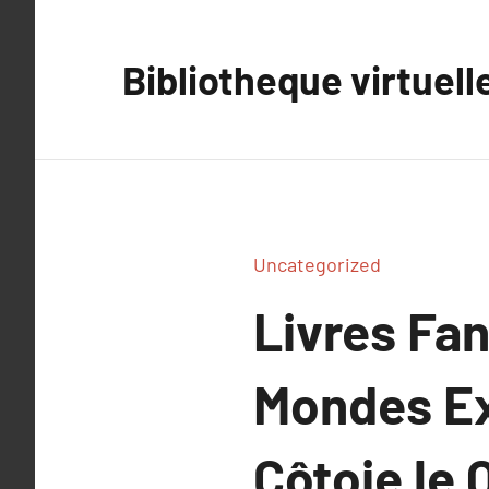
Aller
au
Bibliotheque virtuell
contenu
Uncategorized
Livres Fa
Mondes Ex
Côtoie le 