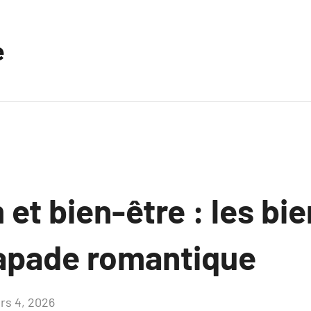
e
et bien-être : les bie
apade romantique
rs 4, 2026
Aucun