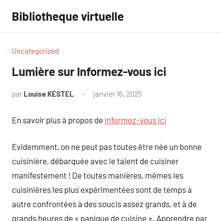
Aller
Bibliotheque virtuelle
au
contenu
Uncategorized
Lumière sur Informez-vous ici
par
Louise KESTEL
janvier 16, 2025
Aucun
commentaire
En savoir plus à propos de
Informez-vous ici
Evidemment, on ne peut pas toutes être née un bonne
cuisinière, débarquée avec le talent de cuisiner
manifestement ! De toutes manières, mêmes les
cuisinières les plus expérimentées sont de temps à
autre confrontées à des soucis assez grands, et à de
grands heures de « panique de cuisine ». Apprendre par