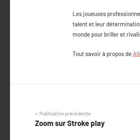
Les joueuses professionnel
talent et leur déterminati
monde pour briller et rival
Tout savoir à propos de
All
Navigation
Publication précédente
Zoom sur Stroke play
de
l’article