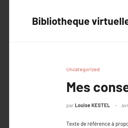
Aller
au
Bibliotheque virtuell
contenu
Uncategorized
Mes consei
par
Louise KESTEL
avr
Texte de référence à prop