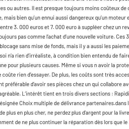
es ou autres. Il est presque toujours moins coûteux de
 mais bien qu’un ennui aussi dangereux qu’un moteur e
ntre 3. 000 euros et 7. 000 euro à suppléer chez un rev
oujours pas comme l’achat d’une nouvelle voiture. Ces 3
locage sans mise de fonds, mais il y a aussi les paiem
oi n’a rien d’irréaliste, à condition bien entendu de fa
ne pour plusieurs causes. Même si vous n avoir la prote
e coûte rien d’essayer. De plus, les coûts sont très acce
nt préférable d’avoir ses pièces chez un qui collabore av
agréable. L’intérêt tient en trois divers sections : Rapid
signée Choix multiple de délivrance partenaires.dans l
 de plus en plus cher, ne perdez plus d’argent pour la liv
ent de ne plus continuer la réparation dès lors que le 