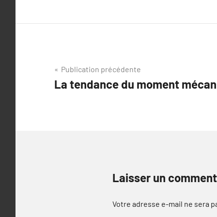
Navigation
Publication précédente
La tendance du moment mécani
de
l’article
Laisser un comment
Votre adresse e-mail ne sera p