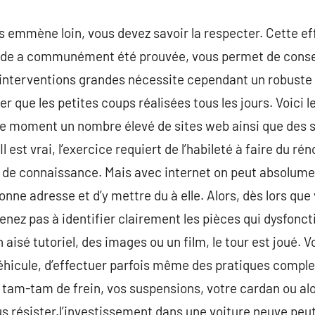
s emmène loin, vous devez savoir la respecter. Cette ef
ude a communément été prouvée, vous permet de conserve
s interventions grandes nécessite cependant un robuste
 que les petites coups réalisées tous les jours. Voici l
ce moment un nombre élevé de sites web ainsi que des s
Il est vrai, l’exercice requiert de l’habileté à faire du ré
f de connaissance. Mais avec internet on peut absolume
 bonne adresse et d’y mettre du à elle. Alors, dès lors qu
nez pas à identifier clairement les pièces qui dysfoncti
n aisé tutoriel, des images ou un film, le tour est joué.
hicule, d’effectuer parfois même des pratiques complexe
 tam-tam de frein, vos suspensions, votre cardan ou al
s résister.l’investissement dans une voiture neuve peu