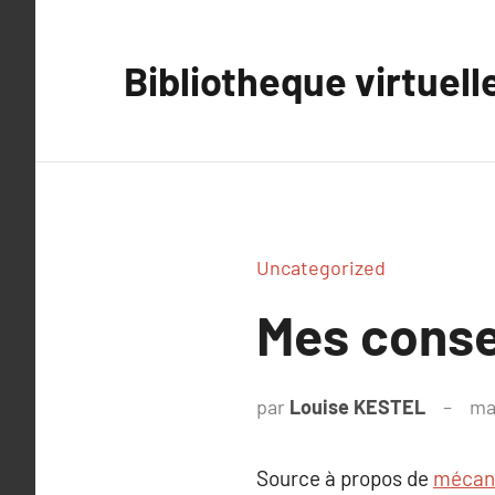
Aller
au
Bibliotheque virtuell
contenu
Uncategorized
Mes conse
par
Louise KESTEL
ma
Source à propos de
mécani