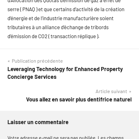
d’Allocation des Quotas d’émission de gaz à effet de
serre ( PNAQ ) et que certains d’activité de la création
d’énergie et de l’industrie manufacturière soient
tributaires à un alliance d’échange de tribords
d’émission de CO2 ( transaction réplique ).
Navigation
Publication précédente
Leveraging Technology for Enhanced Property
de
Concierge Services
l’article
Article suivant
Vous allez en savoir plus dentifrice naturel
Laisser un commentaire
Votre adresse e-mail ne sera pas publiée.
Les champs