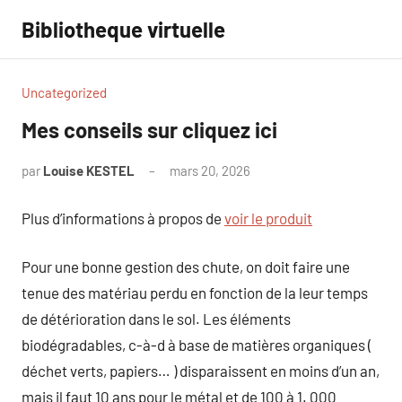
Aller
Bibliotheque virtuelle
au
contenu
Uncategorized
Mes conseils sur cliquez ici
par
Louise KESTEL
mars 20, 2026
Aucun
commentaire
Plus d’informations à propos de
voir le produit
Pour une bonne gestion des chute, on doit faire une
tenue des matériau perdu en fonction de la leur temps
de détérioration dans le sol. Les éléments
biodégradables, c-à-d à base de matières organiques (
déchet verts, papiers… ) disparaissent en moins d’un an,
mais il faut 10 ans pour le métal et de 100 à 1. 000