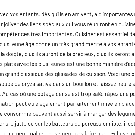
vec vos enfants, dès qu’ils en arrivent, a d’importantes
njoliver des liens spéciaux qui vous réuniront en cuisin
compétences très importantes. Cuisiner est essentiel dan
plus jeune âge donne un très grand mérite à vos enfants
 doigté, plus ils auront de la précieux, plus ils seront a
es plats avec les plus jeunes est une bonne manière d’a
un grand classique des glissades de cuisson. Voici une p
 soupe de oryza sativa dans un bouillon et laissez heure 
sel. Au cas où une potage dense est trop salé, râpez une
mation peut être également parfaitement mise en place
e consommé peuvent aussi servir à manger des légumes t
ns le jatte ou sur les batteurs du percussionniste, il est
ù on ne peut malheureusement pas faire grand-chose, un