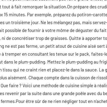
nt tout à fait remorquer la situation.On prépare des cru
ux 15 minutes. Par exemple, préparez du potiron-carotte
es un troisième jour. Ne les mélangez pas, mais servez-le
ait possible de fournir à votre môme de déguster du fait
s, ni de concrétiser trop de graisses. Quitte à apporter t
g ne est pas ferme, un petit atout de cuisine aisé sert à à
e à tremper en consultant les tenue sur le pack, faites-l
ut dans le plum-pudding. Mettez le plum-pudding au frigid
 tissu qui ne craint rien et placez-le dans la sauce. La
plus aisément. Chaque compte dans la cuisson de risso
t. Que faire ? Voici une méthode de cuisine simple à réali
-les revenir par la suite dans une grande poêle avec du b
s fermes.Pour être sûr de ne rien négliger tout en n’ach