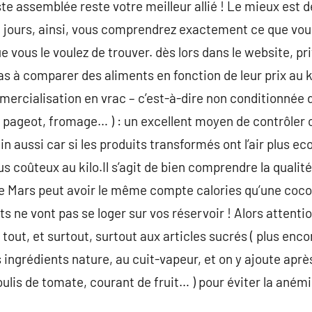
iste assemblée reste votre meilleur allié ! Le mieux est d
a jours, ainsi, vous comprendrez exactement ce que vous
e vous le voulez de trouver. dès lors dans le website, pri
as à comparer des aliments en fonction de leur prix au
mercialisation en vrac – c’est-à-dire non conditionnée 
e, pageot, fromage… ) : un excellent moyen de contrôler
in aussi car si les produits transformés ont l’air plus eco
coûteux au kilo.Il s’agit de bien comprendre la qualité
de Mars peut avoir le même compte calories qu’une cocot
s ne vont pas se loger sur vos réservoir ! Alors attenti
tout, et surtout, surtout aux articles sucrés ( plus enc
ingrédients nature, au cuit-vapeur, et on y ajoute apr
ulis de tomate, courant de fruit… ) pour éviter la anémi