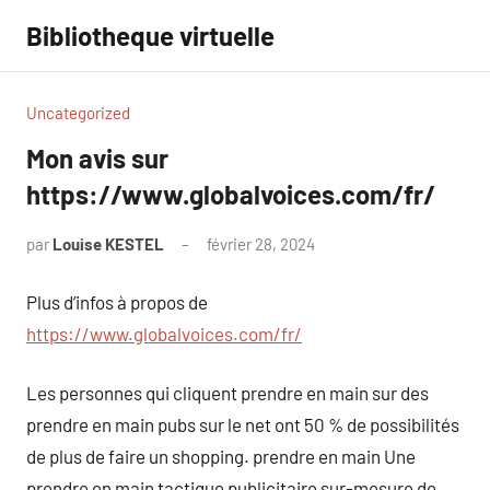
Aller
Bibliotheque virtuelle
au
contenu
Uncategorized
Mon avis sur
https://www.globalvoices.com/fr/
par
Louise KESTEL
février 28, 2024
Aucun
commentaire
Plus d’infos à propos de
https://www.globalvoices.com/fr/
Les personnes qui cliquent prendre en main sur des
prendre en main pubs sur le net ont 50 % de possibilités
de plus de faire un shopping. prendre en main Une
prendre en main tactique publicitaire sur-mesure de