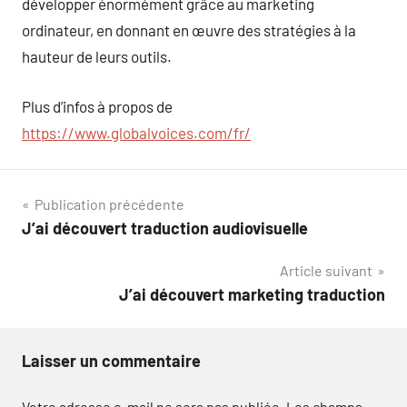
développer énormément grâce au marketing
ordinateur, en donnant en œuvre des stratégies à la
hauteur de leurs outils.
Plus d’infos à propos de
https://www.globalvoices.com/fr/
Navigation
Publication précédente
J’ai découvert traduction audiovisuelle
de
Article suivant
l’article
J’ai découvert marketing traduction
Laisser un commentaire
Votre adresse e-mail ne sera pas publiée.
Les champs