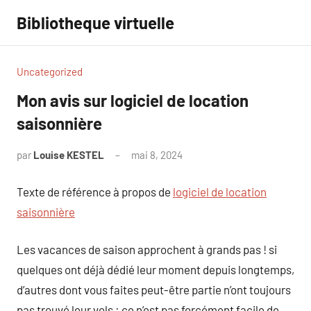
Aller
Bibliotheque virtuelle
au
contenu
Uncategorized
Mon avis sur logiciel de location
saisonnière
par
Louise KESTEL
mai 8, 2024
Aucun
commentaire
Texte de référence à propos de
logiciel de location
saisonnière
Les vacances de saison approchent à grands pas ! si
quelques ont déjà dédié leur moment depuis longtemps,
d’autres dont vous faites peut-être partie n’ont toujours
pas trouvé leur vols : ce n’est pas forcément facile de