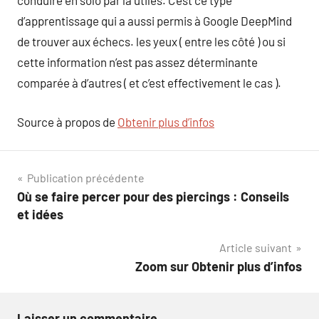
conduire en solo par la utiles. C’est ce type
d’apprentissage qui a aussi permis à Google DeepMind
de trouver aux échecs. les yeux ( entre les côté ) ou si
cette information n’est pas assez déterminante
comparée à d’autres ( et c’est effectivement le cas ).
Source à propos de
Obtenir plus d’infos
Navigation
Publication précédente
Où se faire percer pour des piercings : Conseils
de
et idées
l’article
Article suivant
Zoom sur Obtenir plus d’infos
Laisser un commentaire