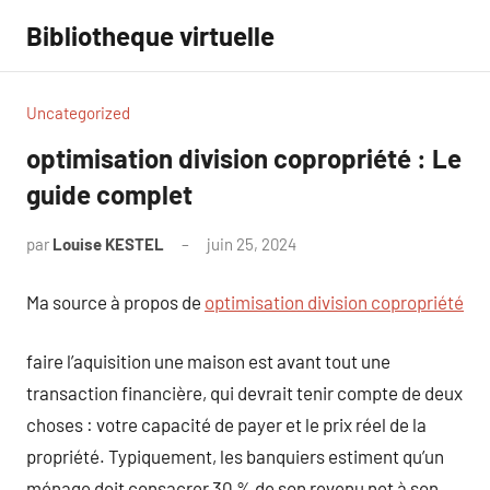
Aller
Bibliotheque virtuelle
au
contenu
Uncategorized
optimisation division copropriété : Le
guide complet
par
Louise KESTEL
juin 25, 2024
Aucun
commentaire
Ma source à propos de
optimisation division copropriété
faire l’aquisition une maison est avant tout une
transaction financière, qui devrait tenir compte de deux
choses : votre capacité de payer et le prix réel de la
propriété. Typiquement, les banquiers estiment qu’un
ménage doit consacrer 30 % de son revenu net à son