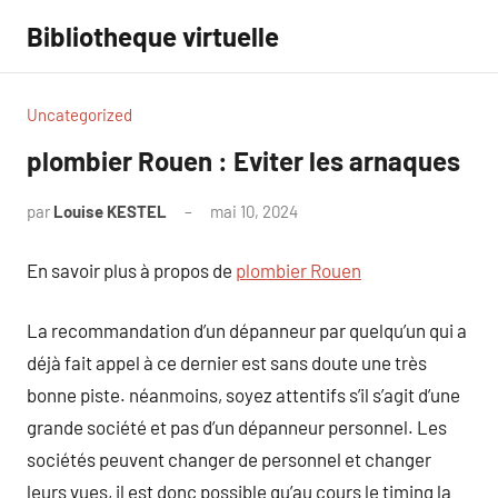
Aller
Bibliotheque virtuelle
au
contenu
Uncategorized
plombier Rouen : Eviter les arnaques
par
Louise KESTEL
mai 10, 2024
Aucun
commentaire
En savoir plus à propos de
plombier Rouen
La recommandation d’un dépanneur par quelqu’un qui a
déjà fait appel à ce dernier est sans doute une très
bonne piste. néanmoins, soyez attentifs s’il s’agit d’une
grande société et pas d’un dépanneur personnel. Les
sociétés peuvent changer de personnel et changer
leurs vues, il est donc possible qu’au cours le timing la