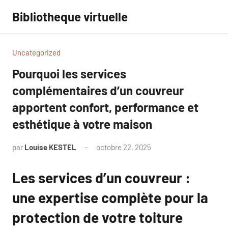
Aller
Bibliotheque virtuelle
au
contenu
Uncategorized
Pourquoi les services
complémentaires d’un couvreur
apportent confort, performance et
esthétique à votre maison
par
Louise KESTEL
octobre 22, 2025
Aucun
commentaire
Les services d’un couvreur :
une expertise complète pour la
protection de votre toiture