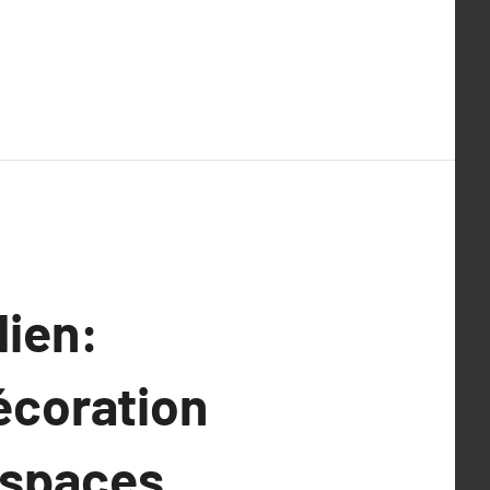
dien:
écoration
Espaces