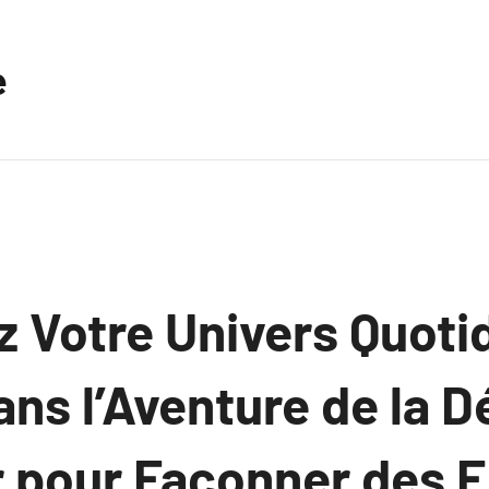
e
 Votre Univers Quoti
ns l’Aventure de la D
ur pour Façonner des 