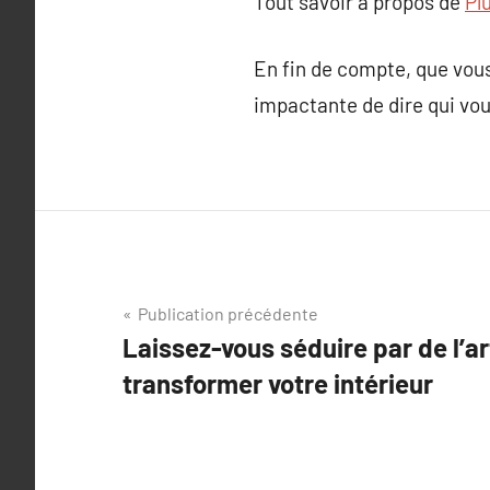
Tout savoir à propos de
Pl
En fin de compte, que vous 
impactante de dire qui vou
Navigation
Publication précédente
Laissez-vous séduire par de l’ar
de
transformer votre intérieur
l’article