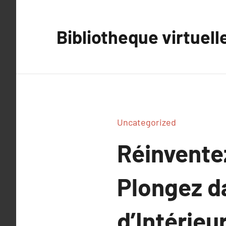
Aller
au
Bibliotheque virtuell
contenu
Uncategorized
Réinventez
Plongez da
d’Intérie