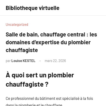
Aller
Bibliotheque virtuelle
au
contenu
Uncategorized
Salle de bain, chauffage central : les
domaines d’expertise du plombier
chauffagiste
par
Louise KESTEL
mars 22, 2026
Aucun
commentaire
À quoi sert un plombier
chauffagiste ?
Ce professionnel du bâtiment est spécialisé à la fois
dans la plomberie et le chauffage.