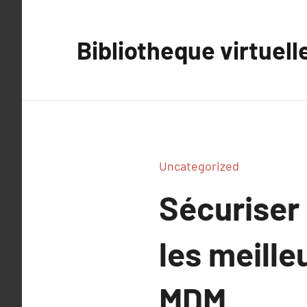
Aller
au
Bibliotheque virtuell
contenu
Uncategorized
Sécuriser 
les meille
MDM.