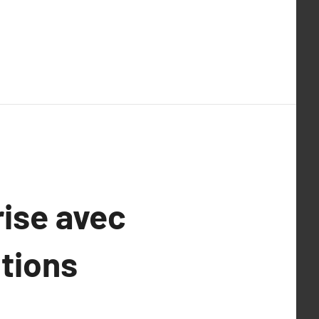
rise avec
utions