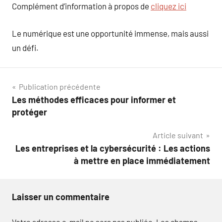
Complément d’information à propos de
cliquez ici
Le numérique est une opportunité immense, mais aussi
un défi.
Navigation
Publication précédente
Les méthodes efficaces pour informer et
de
protéger
l’article
Article suivant
Les entreprises et la cybersécurité : Les actions
à mettre en place immédiatement
Laisser un commentaire
Votre adresse e-mail ne sera pas publiée.
Les champs