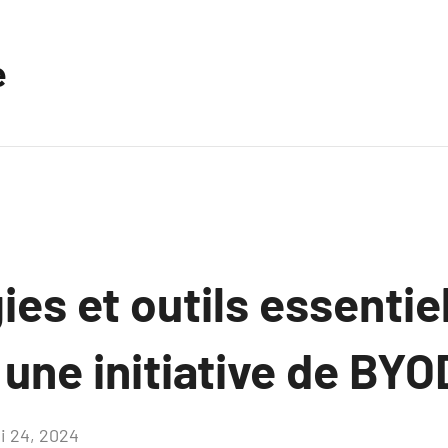
e
es et outils essentie
une initiative de BYO
i 24, 2024
Aucun