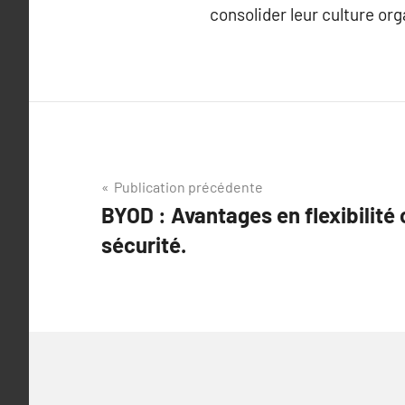
consolider leur culture org
Navigation
Publication précédente
BYOD : Avantages en flexibilité
de
sécurité.
l’article