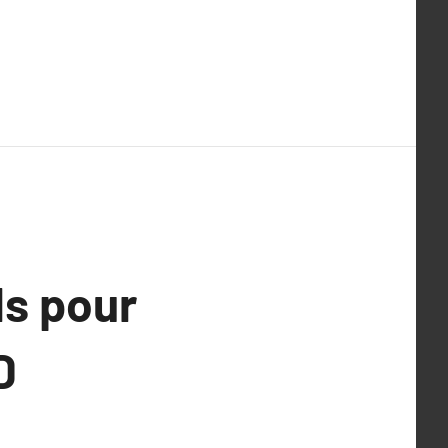
ls pour
D