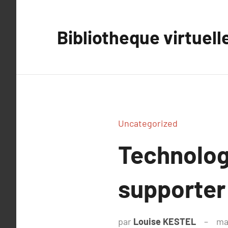
Aller
au
Bibliotheque virtuell
contenu
Uncategorized
Technologi
supporter 
par
Louise KESTEL
ma