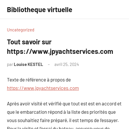
Aller
Bibliotheque virtuelle
au
contenu
Uncategorized
Tout savoir sur
https://www.jpyachtservices.com
par
Louise KESTEL
avril 25, 2024
Aucun
commentaire
Texte de référence à propos de
https://www.jpyachtservices.com
Après avoir visité et vérifié que tout est est en accord et
que le embarcation répond à la liste des priorités que
vous souhaitiez faire préparé, il est temps de l’essayer.
Pour la visite et l’essai du bateau, assurez-vous de